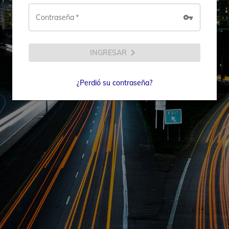
vpn_key
Contraseña
*
chevron_right
INGRESAR
¿Perdió su contraseña?